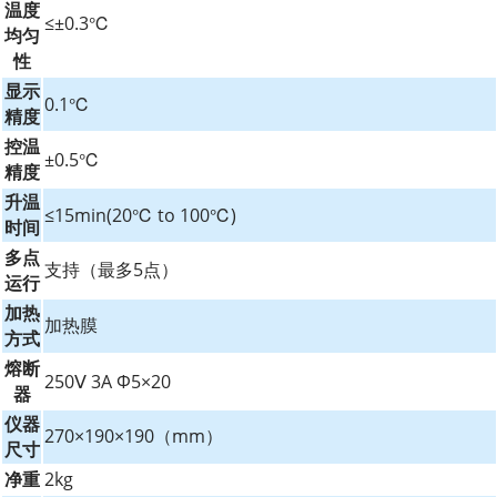
温度
≤±0.3℃
均匀
性
显示
0.1℃
精度
控温
±0.5℃
精度
升温
≤15min(20℃ to 100℃)
时间
多点
支持（最多5点）
运行
加热
加热膜
方式
熔断
250Ⅴ 3A Φ5×20
器
仪器
270×190×190（mm）
尺寸
净重
2kg