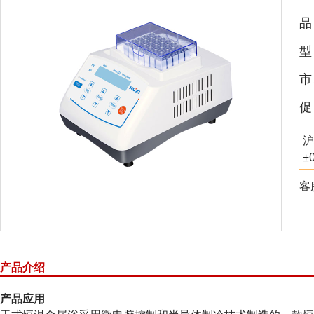
市
促
沪
±
客
产品介绍
产品
应用